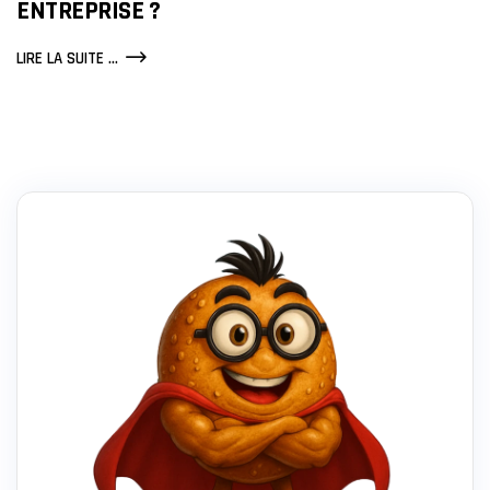
ENTREPRISE ?
SITE
LIRE LA SUITE ...
WEB
STATIQUE
OU
DYNAMIQUE
:
COMMENT
CHOISIR
POUR
VOTRE
ENTREPRISE
?