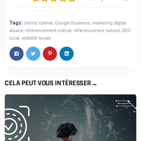
Tags:
clients colmar
,
Google Business
,
marketing digital
alsace
,
référencement colmar
,
référencement naturel
,
SEO
local
,
visibilité locale
CELA PEUT VOUS INTÉRESSER ...