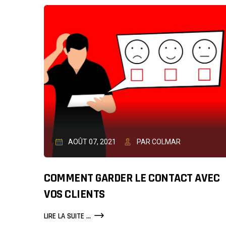
SANTÉ
:
TOUT
COMPRENDRE
SUR
LE
MIEL
AOÛT 07, 2021
PAR COLMAR
COMMENT GARDER LE CONTACT AVEC
VOS CLIENTS
COMMENT
LIRE LA SUITE ...
GARDER