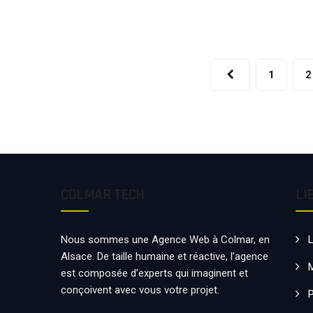
DONNER
ENVIE
À
VOS
EMPLOYÉS
DE
1
2
VENIR
TRAVAILLER
COLMAR TECH
LI
Nous sommes une Agence Web à Colmar, en
Alsace. De taille humaine et réactive, l’agence
est composée d’experts qui imaginent et
conçoivent avec vous votre projet.
P