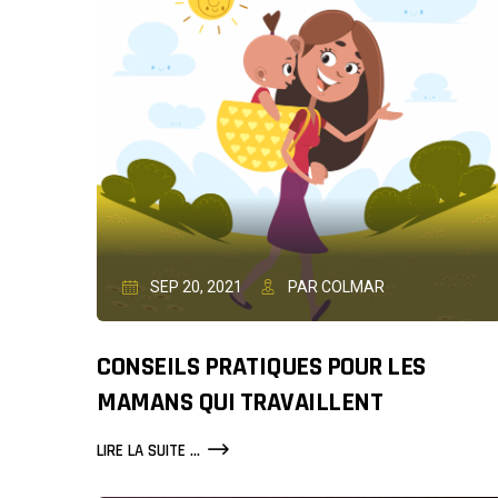
:
COMMENT
PRÉVENIR
LA
PARESSE
DANS
UNE
ÉQUIPE
SEP 20, 2021
PAR COLMAR
CONSEILS PRATIQUES POUR LES
MAMANS QUI TRAVAILLENT
CONSEILS
LIRE LA SUITE ...
PRATIQUES
POUR