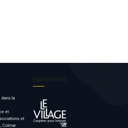
PARTENAIRES
 dans la
ce et
ssociations et
s, Colmar