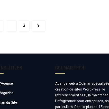
:
CONSEILS
POUR
UNE
BONNE
NUIT
3
4
DE
SOMMEIL
ENS UTILES
COLMAR TECH
L’Agence
Agence web à Colmar spécialisée
création de sites WordPress, le
Magazine
référencement SEO, la maintenan
l’infogérance pour entreprises, a
lan du Site
particuliers. Depuis plus de 15 an